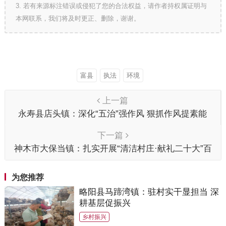
3. 若有来源标注错误或侵犯了您的合法权益，请作者持权属证明与
本网联系，我们将及时更正、删除，谢谢。
富县
执法
环境
上一篇
永寿县店头镇：深化“五治”强作风 狠抓作风提素能
下一篇
神木市大保当镇：扎实开展“清洁村庄·献礼二十大”百
日攻坚行动
为您推荐
略阳县马蹄湾镇：驻村实干显担当 深
耕基层促振兴
乡村振兴