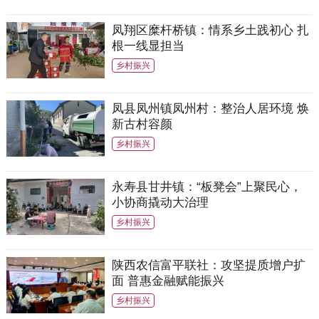
凤翔区糜杆桥镇：情系乡土践初心 扎
根一线显担当
乡村振兴
凤县凤州镇凤州村：整治人居环境 焕
新古村容颜
乡村振兴
永寿县甘井镇：“板凳会”上聚民心，
小协商撬动大治理
乡村振兴
陕西农信富平联社：攻坚提质增户扩
面 普惠金融赋能振兴
乡村振兴