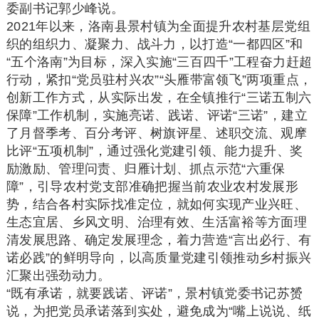
委副书记郭少峰说。
2021年以来，洛南县景村镇为全面提升农村基层党组
织的组织力、凝聚力、战斗力，以打造“一都四区”和
“五个洛南”为目标，深入实施“三百四千”工程奋力赶超
行动，紧扣“党员驻村兴农”“头雁带富领飞”两项重点，
创新工作方式，从实际出发，在全镇推行“三诺五制六
保障”工作机制，实施亮诺、践诺、评诺“三诺”，建立
了月督季考、百分考评、树旗评星、述职交流、观摩
比评“五项机制”，通过强化党建引领、能力提升、奖
励激励、管理问责、归雁计划、抓点示范“六重保
障”，引导农村党支部准确把握当前农业农村发展形
势，结合各村实际找准定位，就如何实现产业兴旺、
生态宜居、乡风文明、治理有效、生活富裕等方面理
清发展思路、确定发展理念，着力营造“言出必行、有
诺必践”的鲜明导向，以高质量党建引领推动乡村振兴
汇聚出强劲动力。
“既有承诺，就要践诺、评诺”，景村镇党委书记苏赟
说，为把党员承诺落到实处，避免成为“嘴上说说、纸