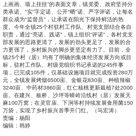
上画画、墙上挂挂”的表面文章，镇党委、政府坚持分
类承诺、“实”字定诺、公开“晒”诺、严字评诺，让每名
群众成为“监督员”，让承诺在阳光下保持鲜活的热
度。今年全镇25个村驻村工作队、村党支部结合各自
职责，通过“亮诺、践诺”，镇上组织“评诺”，各村党支
部发展的思路更清了，发展的劲头更足了，发展的合
力更强了，乡村振兴的脚步更坚定有力了。目前，全
镇25个村（居）均有了明确的集体经济发展方向或目
标，驻村工作队、村级党组织书记承诺的245件事
项，已完成105件，仅基础设施项目就完成投资280万
元，全镇发展烤烟6500亩、金银花830亩、种植辣椒
3240亩、中药材3860亩，红仁核桃更新栽植7处2000
亩。在建兴、板桥、沙坪等蟒岭沿线村（居）发展天
麻100万窝；在灵官庙、下涧等村持续发展食用菌150
万袋，实现了乡村振兴首季开门红。（马宏涛）
责编：杨阳
编辑：韩婷