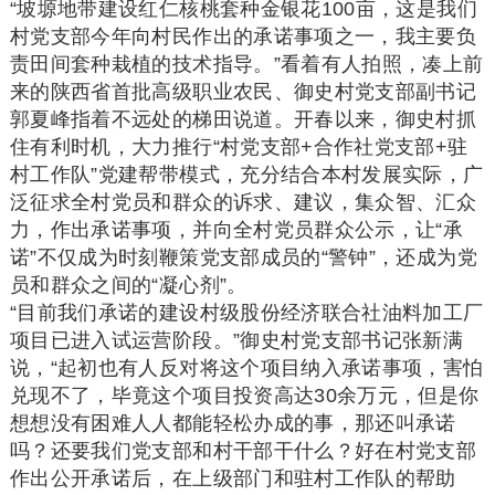
“坡塬地带建设红仁核桃套种金银花100亩，这是我们
村党支部今年向村民作出的承诺事项之一，我主要负
责田间套种栽植的技术指导。”看着有人拍照，凑上前
来的陕西省首批高级职业农民、御史村党支部副书记
郭夏峰指着不远处的梯田说道。开春以来，御史村抓
住有利时机，大力推行“村党支部+合作社党支部+驻
村工作队”党建帮带模式，充分结合本村发展实际，广
泛征求全村党员和群众的诉求、建议，集众智、汇众
力，作出承诺事项，并向全村党员群众公示，让“承
诺”不仅成为时刻鞭策党支部成员的“警钟”，还成为党
员和群众之间的“凝心剂”。
“目前我们承诺的建设村级股份经济联合社油料加工厂
项目已进入试运营阶段。”御史村党支部书记张新满
说，“起初也有人反对将这个项目纳入承诺事项，害怕
兑现不了，毕竟这个项目投资高达30余万元，但是你
想想没有困难人人都能轻松办成的事，那还叫承诺
吗？还要我们党支部和村干部干什么？好在村党支部
作出公开承诺后，在上级部门和驻村工作队的帮助