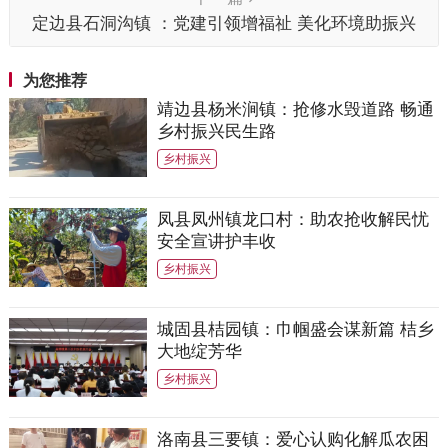
定边县石洞沟镇 ：党建引领增福祉 美化环境助振兴
为您推荐
靖边县杨米涧镇：抢修水毁道路 畅通
乡村振兴民生路
乡村振兴
凤县凤州镇龙口村：助农抢收解民忧
安全宣讲护丰收
乡村振兴
城固县桔园镇：巾帼盛会谋新篇 桔乡
大地绽芳华
乡村振兴
洛南县三要镇：爱心认购化解瓜农困