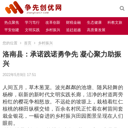
热点聚焦
学习笃行
改革创新
财税金融
生态健康
科教文旅
平安创建
文明实践
乡村振兴
追赶超越
高质量发展
您的位置
首页
乡村振兴
洛南县：承诺践诺勇争先 凝心聚力助振
兴
2022年5月9日 17:51
人间五月，草木葱茏。波光粼粼的池塘、随风轻舞的
杨柳，崭新的新时代文明实践长廊，洁净的村道两旁
粉红的樱花争相怒放。不远处的坡塬上，栽植着红仁
核桃的梯田纵横交错，百余名村民正忙着在树苗间套
栽金银花，一幅奋进的乡村振兴田园图景呈现在人们
眼前。