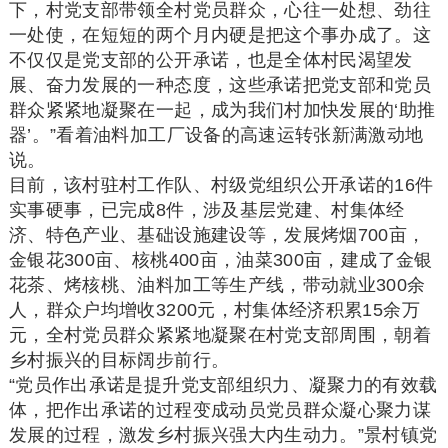
下，村党支部带领全村党员群众，心往一处想、劲往
一处使，在短短的两个月内硬是把这个事办成了。这
不仅仅是党支部的公开承诺，也是全体村民渴望发
展、奋力发展的一种态度，这些承诺把党支部和党员
群众紧紧地凝聚在一起，成为我们村加快发展的‘助推
器’。”看着油料加工厂设备的高速运转张新满激动地
说。
目前，该村驻村工作队、村级党组织公开承诺的16件
实事硬事，已完成8件，涉及基层党建、村集体经
济、特色产业、基础设施建设等，发展烤烟700亩，
金银花300亩、核桃400亩，油菜300亩，建成了金银
花茶、烤核桃、油料加工等生产线，带动就业300余
人，群众户均增收3200元，村集体经济积累15余万
元，全村党员群众紧紧地凝聚在村党支部周围，朝着
乡村振兴的目标阔步前行。
“党员作出承诺是提升党支部组织力、凝聚力的有效载
体，把作出承诺的过程变成动员党员群众凝心聚力谋
发展的过程，激发乡村振兴强大内生动力。”景村镇党