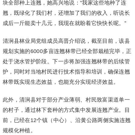
块全部种上连翘，她高兴地说：“我家这些地种了连
翘，既绿化了我们村，还增加了我们的收入，听说长
成后一斤能卖十几元，我现在就盼着它快快长呢。”
清涧县林业局党组成员高晋介绍说，截至目前，该县
规划实施的6000多亩连翘林带已经全部栽植完毕，正
处于浇水管护阶段。下一步将加强连翘林带的后续管
护，同时对当地村民进行技术指导和培训，确保连翘
林带既实现生态效益，也能充分实现经济效益。
此外，清涧县对于部分产业薄弱、村民致富渠道单一
的村子，通过林下套种的方式集中发展连翘产业。目
前，已经在12个镇（中心）、沿黄公路两侧实施连翘
规模化种植。