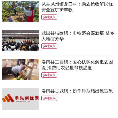
凤县凤州镇龙口村：助农抢收解民忧
安全宣讲护丰收
乡村振兴
城固县桔园镇：巾帼盛会谋新篇 桔乡
大地绽芳华
乡村振兴
洛南县三要镇：爱心认购化解瓜农困
境 消费助农彰显帮扶温度
乡村振兴
洛南县古城镇：协作种瓜结出致富果
乡村振兴