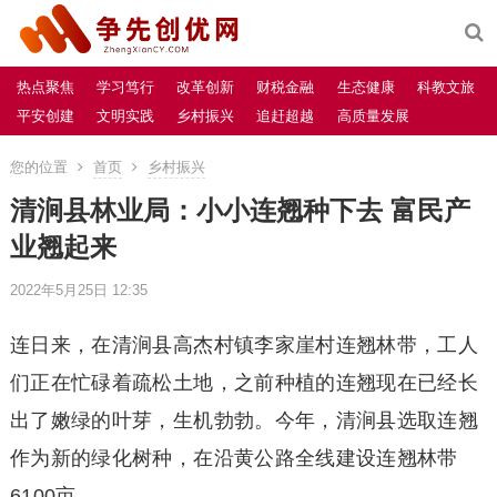
热点聚焦
学习笃行
改革创新
财税金融
生态健康
科教文旅
平安创建
文明实践
乡村振兴
追赶超越
高质量发展
您的位置
首页
乡村振兴
清涧县林业局：小小连翘种下去 富民产
业翘起来
2022年5月25日 12:35
连日来，在清涧县高杰村镇李家崖村连翘林带，工人
们正在忙碌着疏松土地，之前种植的连翘现在已经长
出了嫩绿的叶芽，生机勃勃。今年，清涧县选取连翘
作为新的绿化树种，在沿黄公路全线建设连翘林带
6100亩。