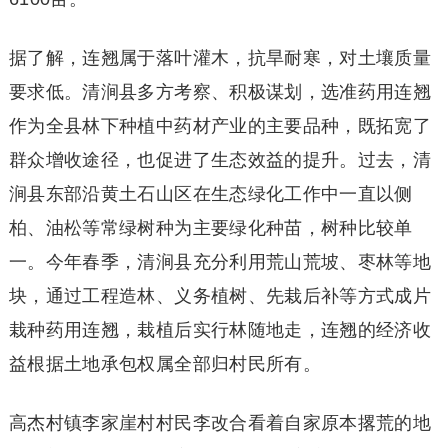
据了解，连翘属于落叶灌木，抗旱耐寒，对土壤质量
要求低。清涧县多方考察、积极谋划，选准药用连翘
作为全县林下种植中药材产业的主要品种，既拓宽了
群众增收途径，也促进了生态效益的提升。过去，清
涧县东部沿黄土石山区在生态绿化工作中一直以侧
柏、油松等常绿树种为主要绿化种苗，树种比较单
一。今年春季，清涧县充分利用荒山荒坡、枣林等地
块，通过工程造林、义务植树、先栽后补等方式成片
栽种药用连翘，栽植后实行林随地走，连翘的经济收
益根据土地承包权属全部归村民所有。
高杰村镇李家崖村村民李改合看着自家原本撂荒的地