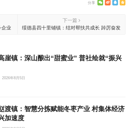
下一篇
务企业
绥德县四十里铺镇：结对帮扶共成长 踔厉奋发
启新篇
高崖镇：深山酿出“甜蜜业” 普社绘就“振兴
2026年8月5日
赵渡镇：智慧分拣赋能冬枣产业 村集体经济
兴加速度