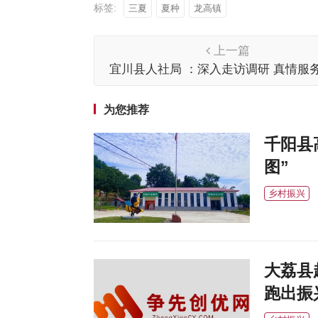
标签:
三夏
夏种
龙高镇
上一篇
宜川县人社局 ：深入走访调研 真情服
为您推荐
千阳县
图”
乡村振兴
大荔县
跑出振