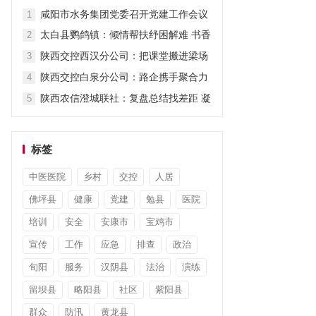
当
咸阳市水务集团党委召开党建工作会议
1
太白县鹦鸽镇：倾情帮扶纾困解难 书香
2
暖心筑梦前行
陕西交控西汉分公司：把课堂搬进梁场
3
赋能精细化管养
陕西交控白泉分公司：路企携手聚合力
4
流量赋能促增收
陕西农信澄城联社：复盘总结找差距 凝
5
心聚力促提升
标签
中医医院
乡村
交控
人居
佛坪县
健康
党建
勉县
医院
培训
安全
安康市
宝鸡市
宣传
工作
应急
排查
政治
旬阳
服务
汉阴县
法治
演练
留坝县
略阳县
社区
紫阳县
群众
防汛
黄龙县