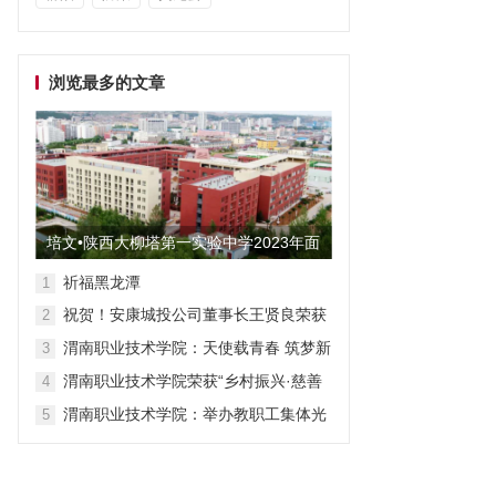
浏览最多的文章
培文•陕西大柳塔第一实验中学2023年面
向全国招聘教师启事
祈福黑龙潭
1
祝贺！安康城投公司董事长王贤良荣获
2
“安康市第三批有突出贡献专家”
渭南职业技术学院：天使载青春 筑梦新
3
征程
渭南职业技术学院荣获“乡村振兴·慈善
4
众筹”先进单位称号
渭南职业技术学院：举办教职工集体光
5
荣退休仪式