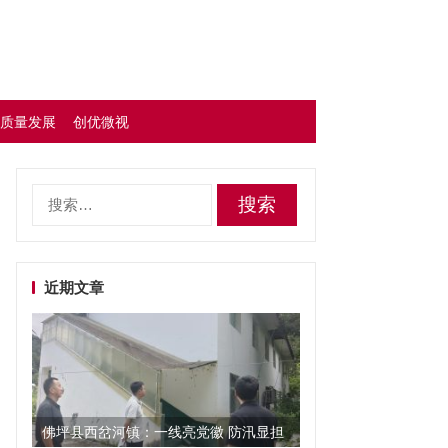
质量发展
创优微视
搜
索：
近期文章
佛坪县西岔河镇：一线亮党徽 防汛显担