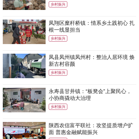
乡村振兴
凤翔区糜杆桥镇：情系乡土践初心 扎
根一线显担当
乡村振兴
凤县凤州镇凤州村：整治人居环境 焕
新古村容颜
乡村振兴
永寿县甘井镇：“板凳会”上聚民心，
小协商撬动大治理
乡村振兴
陕西农信富平联社：攻坚提质增户扩
面 普惠金融赋能振兴