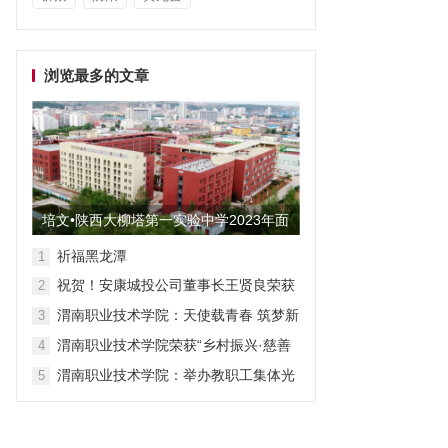
浏览最多的文章
培文•陕西大柳塔第一实验中学2023年面
向全国招聘教师启事
祈福黑龙潭
1
祝贺！安康城投公司董事长王贤良荣获
2
“安康市第三批有突出贡献专家”
渭南职业技术学院：天使载青春 筑梦新
3
征程
渭南职业技术学院荣获“乡村振兴·慈善
4
众筹”先进单位称号
渭南职业技术学院：举办教职工集体光
5
荣退休仪式