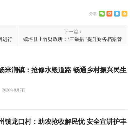
下一篇
目进行
镇坪县上竹财政所：“三举措 ”提升财务档案管
理水平
杨米涧镇：抢修水毁道路 畅通乡村振兴民生
2026年8月7日
州镇龙口村：助农抢收解民忧 安全宣讲护丰