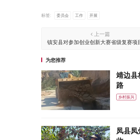
标签:
委员会
工作
开展
上一篇
镇安县对参加创业创新大赛省级复赛项
赛前指导
为您推荐
靖边县
路
乡村振兴
凤县凤