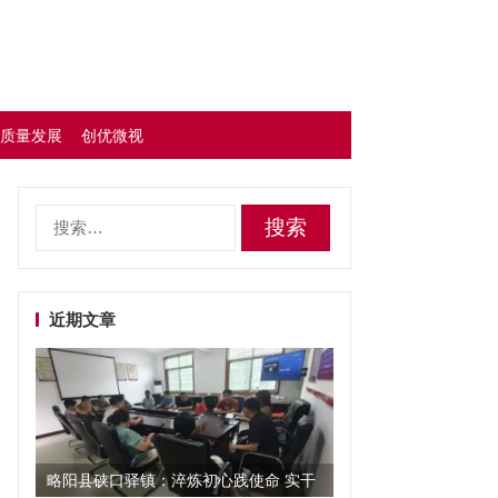
质量发展
创优微视
搜
索：
近期文章
略阳县硖口驿镇：淬炼初心践使命 实干