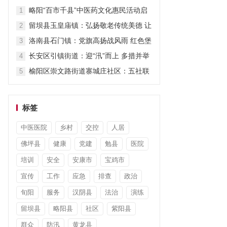
担当显作为
略阳“百市千县”中医药文化惠民活动启
1
动
留坝县玉皇庙镇：弘扬敬老传统美德 让
2
关爱“不打烊”
洛南县石门镇：党旗高扬战风雨 红色堡
3
垒护安澜
长安区引镇街道：迎“汛”而上 多措并举
4
筑牢防汛“安全堤”
榆阳区崇文路街道寨城庄社区：五社联
5
动暖童心 平安陪伴度暑假
标签
中医医院
乡村
交控
人居
佛坪县
健康
党建
勉县
医院
培训
安全
安康市
宝鸡市
宣传
工作
应急
排查
政治
旬阳
服务
汉阴县
法治
演练
留坝县
略阳县
社区
紫阳县
群众
防汛
黄龙县