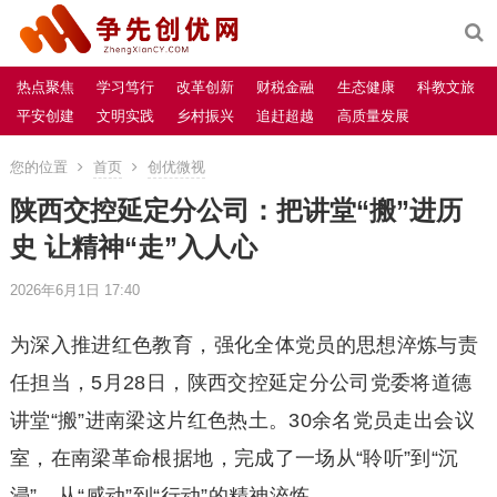
热点聚焦
学习笃行
改革创新
财税金融
生态健康
科教文旅
平安创建
文明实践
乡村振兴
追赶超越
高质量发展
您的位置
首页
创优微视
陕西交控延定分公司：把讲堂“搬”进历
史 让精神“走”入人心
2026年6月1日 17:40
为深入推进红色教育，强化全体党员的思想淬炼与责
任担当，5月28日，陕西交控延定分公司党委将道德
讲堂“搬”进南梁这片红色热土。30余名党员走出会议
室，在南梁革命根据地，完成了一场从“聆听”到“沉
浸”、从“感动”到“行动”的精神淬炼。