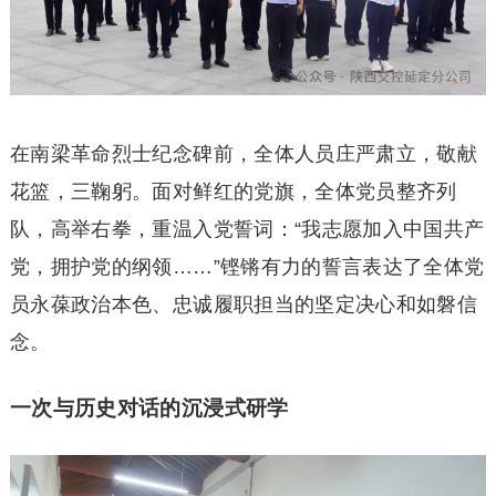
在南梁革命烈士纪念碑前，全体人员庄严肃立，敬献
花篮，三鞠躬。面对鲜红的党旗，全体党员整齐列
队，高举右拳，重温入党誓词：“我志愿加入中国共产
党，拥护党的纲领……”铿锵有力的誓言表达了全体党
员永葆政治本色、忠诚履职担当的坚定决心和如磐信
念。
一次与历史对话的沉浸式研学