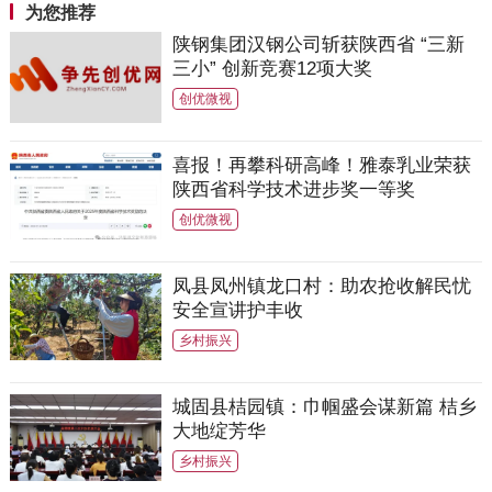
为您推荐
陕钢集团汉钢公司斩获陕西省 “三新
三小” 创新竞赛12项大奖
创优微视
喜报！再攀科研高峰！雅泰乳业荣获
陕西省科学技术进步奖一等奖
创优微视
凤县凤州镇龙口村：助农抢收解民忧
安全宣讲护丰收
乡村振兴
城固县桔园镇：巾帼盛会谋新篇 桔乡
大地绽芳华
乡村振兴