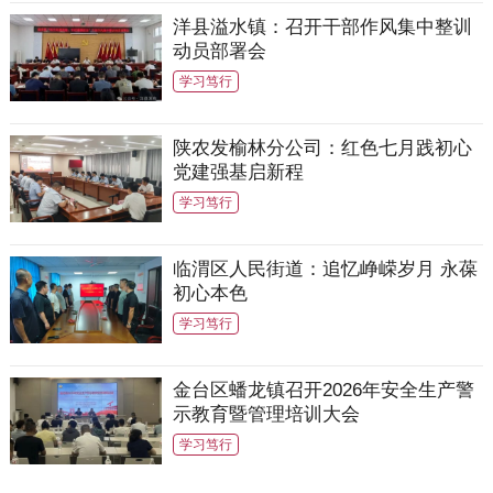
洋县溢水镇：召开干部作风集中整训
动员部署会
学习笃行
陕农发榆林分公司：红色七月践初心
党建强基启新程
学习笃行
临渭区人民街道：追忆峥嵘岁月 永葆
初心本色
学习笃行
金台区蟠龙镇召开2026年安全生产警
示教育暨管理培训大会
学习笃行