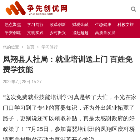
热点聚焦
学习笃行
改革创新
财税金融
生态健康
科教文旅
平安创建
文明实践
乡村振兴
追赶超越
高质量发展
您的位置
首页
学习笃行
凤翔县人社局：就业培训送上门 百姓免
费学技能
2022年7月28日 15:27
“这次免费就业技能培训学习真是帮了大忙，不光在家
门口学习到了专业的育婴知识，还为外出就业拓宽了
路子，更别说还可以领取补贴，真是太感谢政府的好
政策了！”7月25日，参加育婴培训班的凤翔区糜杆桥
镇西关村脱贫劳动力夏淑英开心地说。