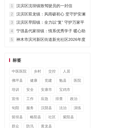
暖暑期
汉滨区沈坝镇致驾驶员的一封信
1
汉滨区双龙镇：风雨砺初心 坚守护安澜
2
汉滨区早阳镇：全力以“复” 守护万家平
3
安
宁强县代家坝镇：情系优秀学子 暖心助
4
力圆梦
神木市滨河新区街道新光社区2026年度
5
“小太阳故事汇”第七期开讲啦
标签
中医医院
乡村
交控
人居
佛坪县
健康
党建
勉县
医院
培训
安全
安康市
宝鸡市
宣传
工作
应急
排查
政治
旬阳
服务
汉阴县
法治
演练
留坝县
略阳县
社区
紫阳县
群众
防汛
黄龙县