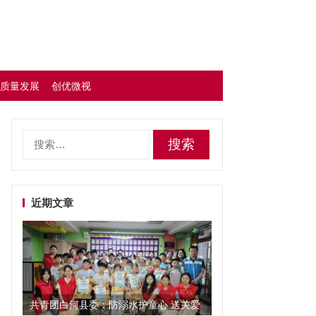
质量发展
创优微视
搜
索：
近期文章
共青团白河县委：防溺水护童心 送关爱