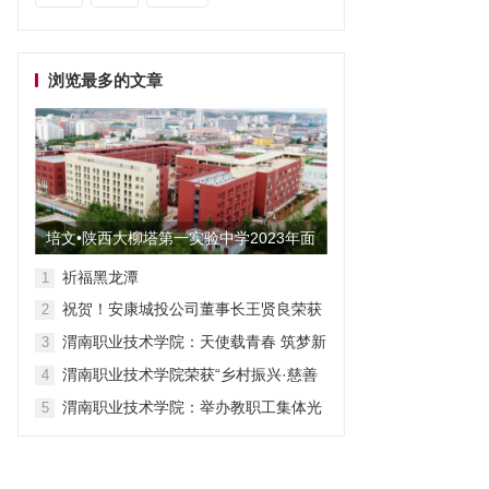
浏览最多的文章
培文•陕西大柳塔第一实验中学2023年面
向全国招聘教师启事
祈福黑龙潭
1
祝贺！安康城投公司董事长王贤良荣获
2
“安康市第三批有突出贡献专家”
渭南职业技术学院：天使载青春 筑梦新
3
征程
渭南职业技术学院荣获“乡村振兴·慈善
4
众筹”先进单位称号
渭南职业技术学院：举办教职工集体光
5
荣退休仪式