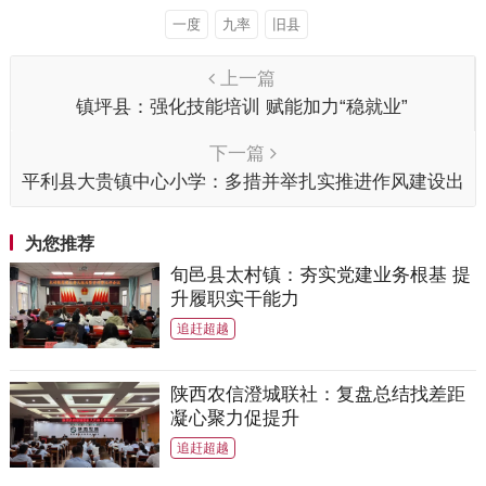
一度
九率
旧县
上一篇
镇坪县：强化技能培训 赋能加力“稳就业”
下一篇
平利县大贵镇中心小学：多措并举扎实推进作风建设出
实效
为您推荐
旬邑县太村镇：夯实党建业务根基 提
升履职实干能力
追赶超越
陕西农信澄城联社：复盘总结找差距
凝心聚力促提升
追赶超越