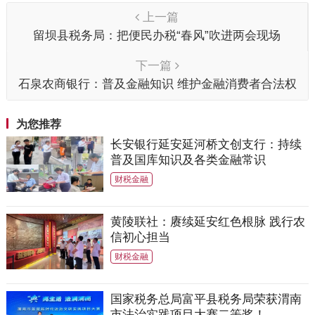
上一篇
留坝县税务局：把便民办税“春风”吹进两会现场
下一篇
石泉农商银行：普及金融知识 维护金融消费者合法权
益
为您推荐
长安银行延安延河桥文创支行：持续
普及国库知识及各类金融常识
财税金融
黄陵联社：赓续延安红色根脉 践行农
信初心担当
财税金融
国家税务总局富平县税务局荣获渭南
市法治实践项目大赛二等奖！