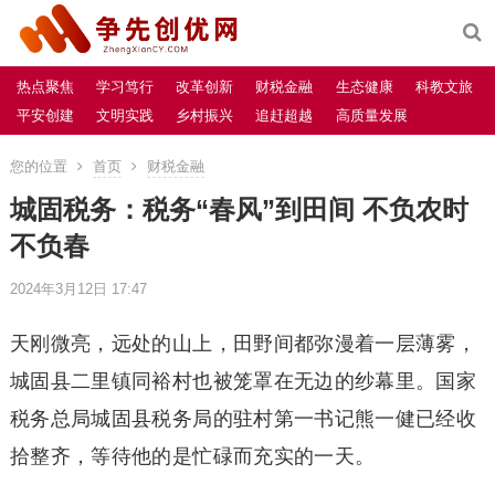
热点聚焦
学习笃行
改革创新
财税金融
生态健康
科教文旅
平安创建
文明实践
乡村振兴
追赶超越
高质量发展
您的位置
首页
财税金融
城固税务：税务“春风”到田间 不负农时
不负春
2024年3月12日 17:47
天刚微亮，远处的山上，田野间都弥漫着一层薄雾，
城固县二里镇同裕村也被笼罩在无边的纱幕里。国家
税务总局城固县税务局的驻村第一书记熊一健已经收
拾整齐，等待他的是忙碌而充实的一天。