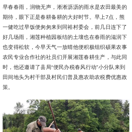
早春春雨，润物无声，淅淅沥沥的雨水是农田最美的
期待，眼下正是春耕备耕的大好时节。早上7点，熊
一健吃过早饭便匆匆来到同裕村委会，前几日连下了
好几场雨，湘莲种植园板结的土壤也在春雨的滋润下
也变得松软，今早天气一放晴他便积极组织硕果农事
农民专业合作社的社员们开展湘莲春耕生产，与此同
时，他还邀请了县局“便民办税春风行动”小分队来到
田间地头为村干部及村民们普及惠农助农税费优惠政
策。