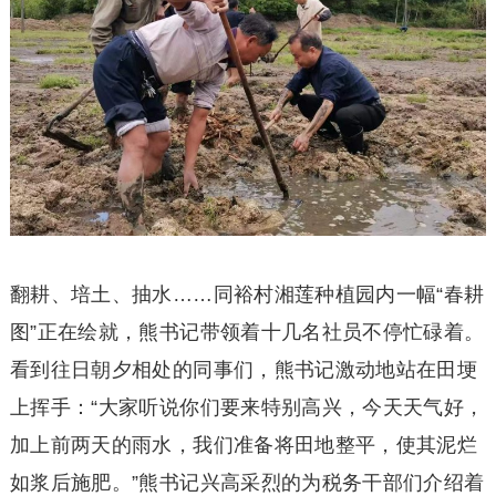
翻耕、培土、抽水……同裕村湘莲种植园内一幅“春耕
图”正在绘就，熊书记带领着十几名社员不停忙碌着。
看到往日朝夕相处的同事们，熊书记激动地站在田埂
上挥手：“大家听说你们要来特别高兴，今天天气好，
加上前两天的雨水，我们准备将田地整平，使其泥烂
如浆后施肥。”熊书记兴高采烈的为税务干部们介绍着