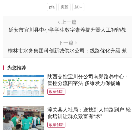
pfa
房颤
脉冲
上一篇
延安市宜川县中小学学生数字素养提升暨人工智能教
育骨干教师培训圆满举行
下一篇
榆林市水务集团科创新城供水公司：线路优化升级 筑
牢供水用电安全防线
为您推荐
陕西交控宝川分公司南郑路养中心：
管控分流四字法 多维发力保畅通
改革创新
潼关县人社局：送技到人铺路到户 轻
食培训让群众致富有“术”
改革创新