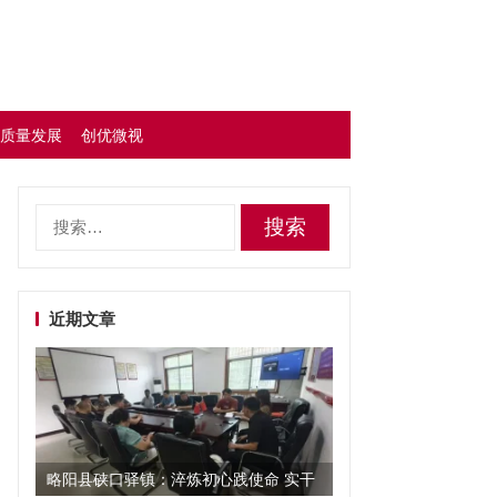
质量发展
创优微视
搜
索：
近期文章
略阳县硖口驿镇：淬炼初心践使命 实干