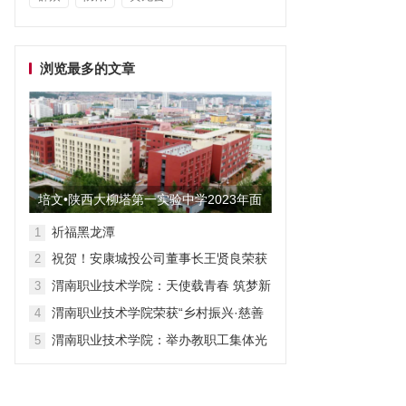
浏览最多的文章
培文•陕西大柳塔第一实验中学2023年面
向全国招聘教师启事
祈福黑龙潭
1
祝贺！安康城投公司董事长王贤良荣获
2
“安康市第三批有突出贡献专家”
渭南职业技术学院：天使载青春 筑梦新
3
征程
渭南职业技术学院荣获“乡村振兴·慈善
4
众筹”先进单位称号
渭南职业技术学院：举办教职工集体光
5
荣退休仪式