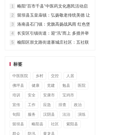
担当显作为
略阳“百市千县”中医药文化惠民活动启
1
动
留坝县玉皇庙镇：弘扬敬老传统美德 让
2
关爱“不打烊”
洛南县石门镇：党旗高扬战风雨 红色堡
3
垒护安澜
长安区引镇街道：迎“汛”而上 多措并举
4
筑牢防汛“安全堤”
榆阳区崇文路街道寨城庄社区：五社联
5
动暖童心 平安陪伴度暑假
标签
中医医院
乡村
交控
人居
佛坪县
健康
党建
勉县
医院
培训
安全
安康市
宝鸡市
宣传
工作
应急
排查
政治
旬阳
服务
汉阴县
法治
演练
留坝县
略阳县
社区
紫阳县
群众
防汛
黄龙县