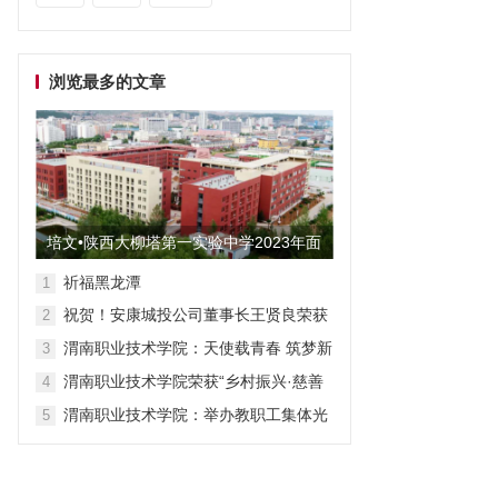
浏览最多的文章
培文•陕西大柳塔第一实验中学2023年面
向全国招聘教师启事
祈福黑龙潭
1
祝贺！安康城投公司董事长王贤良荣获
2
“安康市第三批有突出贡献专家”
渭南职业技术学院：天使载青春 筑梦新
3
征程
渭南职业技术学院荣获“乡村振兴·慈善
4
众筹”先进单位称号
渭南职业技术学院：举办教职工集体光
5
荣退休仪式