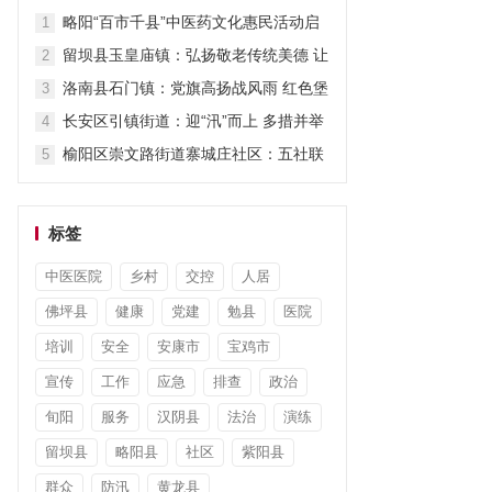
担当显作为
略阳“百市千县”中医药文化惠民活动启
1
动
留坝县玉皇庙镇：弘扬敬老传统美德 让
2
关爱“不打烊”
洛南县石门镇：党旗高扬战风雨 红色堡
3
垒护安澜
长安区引镇街道：迎“汛”而上 多措并举
4
筑牢防汛“安全堤”
榆阳区崇文路街道寨城庄社区：五社联
5
动暖童心 平安陪伴度暑假
标签
中医医院
乡村
交控
人居
佛坪县
健康
党建
勉县
医院
培训
安全
安康市
宝鸡市
宣传
工作
应急
排查
政治
旬阳
服务
汉阴县
法治
演练
留坝县
略阳县
社区
紫阳县
群众
防汛
黄龙县