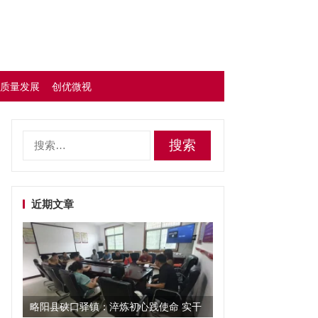
质量发展
创优微视
搜
索：
近期文章
略阳县硖口驿镇：淬炼初心践使命 实干