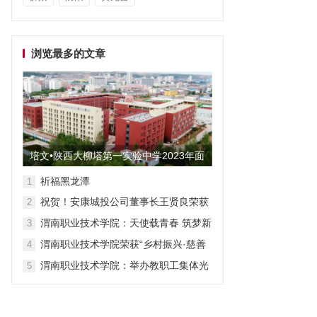
浏览最多的文章
培文•陕西大柳塔第一实验中学2023年面
向全国招聘教师启事
祈福黑龙潭
1
祝贺！安康城投公司董事长王贤良荣获
2
“安康市第三批有突出贡献专家”
渭南职业技术学院：天使载青春 筑梦新
3
征程
渭南职业技术学院荣获“乡村振兴·慈善
4
众筹”先进单位称号
渭南职业技术学院：举办教职工集体光
5
荣退休仪式