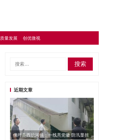
质量发展
创优微视
搜
索：
近期文章
佛坪县西岔河镇：一线亮党徽 防汛显担