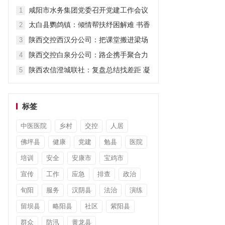
当
咸阳市水务集团党委召开党建工作会议
1
太白县鹦鸽镇：倾情帮扶纾困解难 书香
2
暖心筑梦前行
陕西交控西汉分公司：把课堂搬进梁场
3
赋能精细化管养
陕西交控白泉分公司：路企携手聚合力
4
流量赋能促增收
陕西农信澄城联社：复盘总结找差距 凝
5
心聚力促提升
标签
中医医院
乡村
交控
人居
佛坪县
健康
党建
勉县
医院
培训
安全
安康市
宝鸡市
宣传
工作
应急
排查
政治
旬阳
服务
汉阴县
法治
演练
留坝县
略阳县
社区
紫阳县
群众
防汛
黄龙县