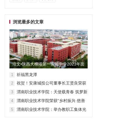
浏览最多的文章
培文•陕西大柳塔第一实验中学2023年面
向全国招聘教师启事
祈福黑龙潭
1
祝贺！安康城投公司董事长王贤良荣获
2
“安康市第三批有突出贡献专家”
渭南职业技术学院：天使载青春 筑梦新
3
征程
渭南职业技术学院荣获“乡村振兴·慈善
4
众筹”先进单位称号
渭南职业技术学院：举办教职工集体光
5
荣退休仪式