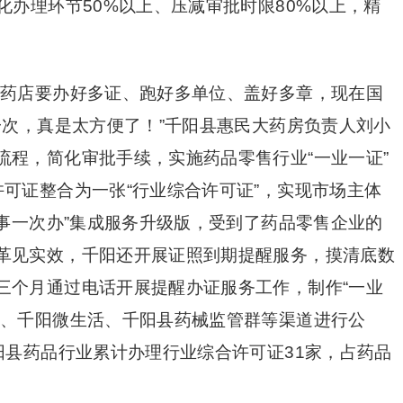
化办理环节50%以上、压减审批时限80%以上，精
个药店要办好多证、跑好多单位、盖好多章，现在国
一次，真是太方便了！”千阳县惠民大药房负责人刘小
流程，简化审批手续，实施药品零售行业“一业一证”
可证整合为一张“行业综合许可证”，实现市场主体
件事一次办”集成服务升级版，受到了药品零售企业的
革见实效，千阳还开展证照到期提醒服务，摸清底数
三个月通过电话开展提醒办证服务工作，制作“一业
站、千阳微生活、千阳县药械监管群等渠道进行公
阳县药品行业累计办理行业综合许可证31家，占药品