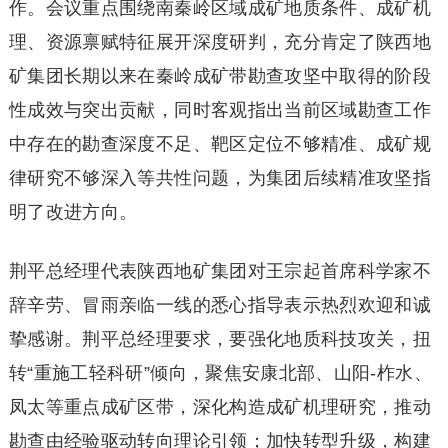
作。会议重点围绕南秦岭区域成矿地质条件、成矿机
理、资源禀赋特征展开深度研判，充分肯定了陕西地
矿集团长期以来在秦岭成矿带勘查攻坚中取得的阶段
性成效与突出贡献，同时客观指出当前区域勘查工作
中存在的勘查深度不足、靶区定位不够精准、成矿规
律研究不够深入等共性问题，为集团后续精准攻坚指
明了改进方向。
荆平总经理代表陕西地矿集团对王宗起首席科学家不
辞辛劳、冒雨亲临一线的悉心指导表示热烈欢迎和诚
挚感谢。荆平总经理要求，要强化地质科技攻关，扭
转“重施工轻科研”倾向，聚焦安康北部、山阳-柞水、
凤太等重点成矿区带，深化构造成矿机理研究，推动
勘查由经验驱动转向理论引领；加快转型升级，构建