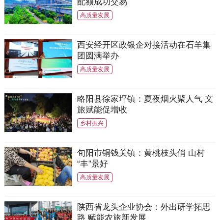
配额成功交易
高质量发展
西安经开区政银企对接活动在石羊集
团圆满举办
高质量发展
略阳县徐家坪镇：夏夜烟火聚人气 文
旅赋能促增收
乡村振兴
旬阳市铜钱关镇：黄桃枝头俏 山村
“丰”景好
高质量发展
陕西省龙头企业协会：外出研学拓思
路 赋能农旅新发展