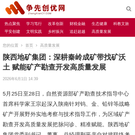
热点聚焦
学习笃行
改革创新
财税金融
生态健康
科教文旅
平安创建
文明实践
乡村振兴
追赶超越
高质量发展
您的位置
首页
高质量发展
陕西地矿集团：深耕秦岭成矿带找矿沃
土 赋能矿产勘查开发高质量发展
2026年6月1日 14:39
5月25日至28日，自然资源部矿产勘查技术指导中心
首席科学家王宗起深入陕南针对钨、金、铅锌等战略
矿产开展野外实地考察与技术指导工作，为区域矿产
勘查开发高质量发展把脉问诊、精准赋能。陕西地矿
集团党委副书记、董事、总经理荆平亲自对接联络考