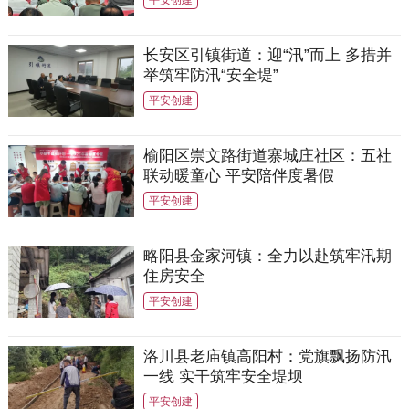
平安创建
长安区引镇街道：迎“汛”而上 多措并
举筑牢防汛“安全堤”
平安创建
榆阳区崇文路街道寨城庄社区：五社
联动暖童心 平安陪伴度暑假
平安创建
略阳县金家河镇：全力以赴筑牢汛期
住房安全
平安创建
洛川县老庙镇高阳村：党旗飘扬防汛
一线 实干筑牢安全堤坝
平安创建