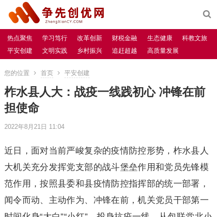
热点聚焦
学习笃行
改革创新
财税金融
生态健康
科教文旅
平安创建
文明实践
乡村振兴
追赶超越
高质量发展
您的位置
首页
平安创建
柞水县人大：战疫一线践初心 冲锋在前
担使命
2022年8月21日 11:04
近日，面对当前严峻复杂的疫情防控形势，柞水县人
大机关充分发挥党支部的战斗堡垒作用和党员先锋模
范作用，按照县委和县疫情防控指挥部的统一部署，
闻令而动、主动作为、冲锋在前，机关党员干部第一
时间化身“大白”“小红”，投身抗疫一线，从包联党北小