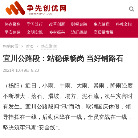
热点聚焦
学习笃行
改革创新
财税金融
生态健康
科教文旅
平安创建
文明实践
乡村振兴
追赶超越
高质量发展
您的位置
首页
热点聚焦
宜川公路段：站稳保畅岗 当好铺路石
2021年10月9日 9:23
（杨阳）近日，小雨、中雨、大雨、暴雨，降雨强度
不断增大，落石、滑坡、塌方、泥石流，次生灾害时
有发生。宜川公路段闻“汛”而动，取消国庆休假，领
导指挥在一线，后勤保障在一线，全员奋战在一线，
坚决筑牢汛期“安全线”。