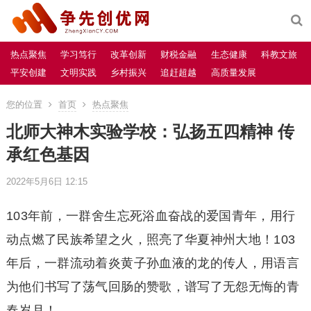
热点聚焦
学习笃行
改革创新
财税金融
生态健康
科教文旅
平安创建
文明实践
乡村振兴
追赶超越
高质量发展
您的位置
首页
热点聚焦
北师大神木实验学校：弘扬五四精神 传
承红色基因
2022年5月6日 12:15
103年前，一群舍生忘死浴血奋战的爱国青年，用行
动点燃了民族希望之火，照亮了华夏神州大地！103
年后，一群流动着炎黄子孙血液的龙的传人，用语言
为他们书写了荡气回肠的赞歌，谱写了无怨无悔的青
春岁月！