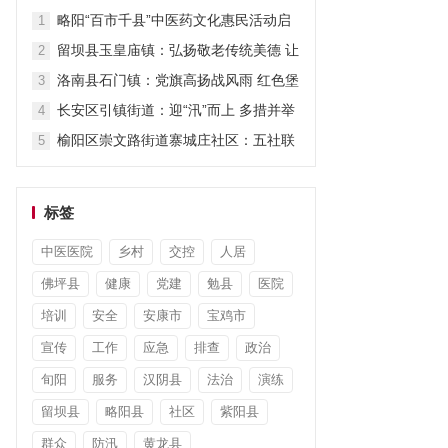
担当显作为
略阳“百市千县”中医药文化惠民活动启
1
动
留坝县玉皇庙镇：弘扬敬老传统美德 让
2
关爱“不打烊”
洛南县石门镇：党旗高扬战风雨 红色堡
3
垒护安澜
长安区引镇街道：迎“汛”而上 多措并举
4
筑牢防汛“安全堤”
榆阳区崇文路街道寨城庄社区：五社联
5
动暖童心 平安陪伴度暑假
标签
中医医院
乡村
交控
人居
佛坪县
健康
党建
勉县
医院
培训
安全
安康市
宝鸡市
宣传
工作
应急
排查
政治
旬阳
服务
汉阴县
法治
演练
留坝县
略阳县
社区
紫阳县
群众
防汛
黄龙县