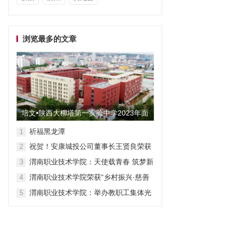
浏览最多的文章
培文•陕西大柳塔第一实验中学2023年面
向全国招聘教师启事
祈福黑龙潭
1
祝贺！安康城投公司董事长王贤良荣获
2
“安康市第三批有突出贡献专家”
渭南职业技术学院：天使载青春 筑梦新
3
征程
渭南职业技术学院荣获“乡村振兴·慈善
4
众筹”先进单位称号
渭南职业技术学院：举办教职工集体光
5
荣退休仪式