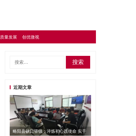
质量发展
创优微视
搜
索：
近期文章
略阳县硖口驿镇：淬炼初心践使命 实干