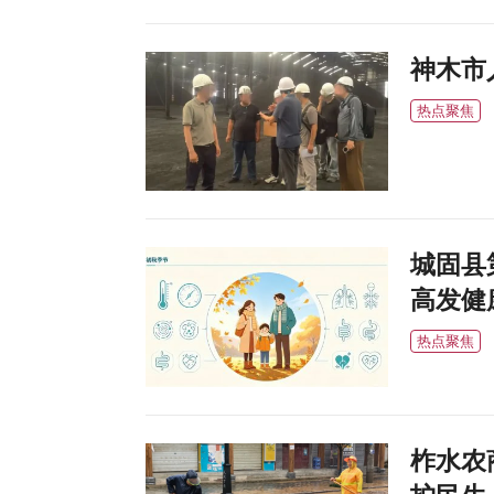
神木市
热点聚焦
城固县
高发健
热点聚焦
柞水农