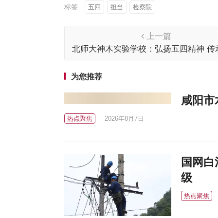
标签:
五四
担当
检察院
上一篇
北师大神木实验学校：弘扬五四精神 传
基因
为您推荐
咸阳市
热点聚焦
2026年8月7日
国网白
级
热点聚焦