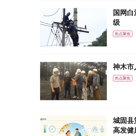
国网白
级
热点聚焦
神木市
热点聚焦
城固县
高发健