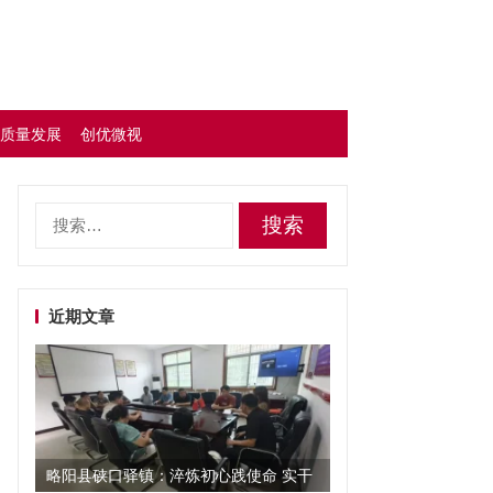
质量发展
创优微视
搜
索：
近期文章
略阳县硖口驿镇：淬炼初心践使命 实干