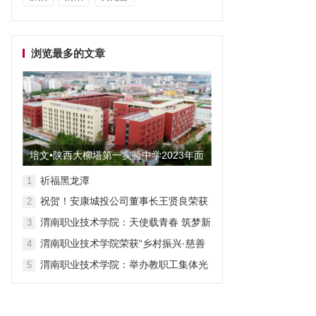
浏览最多的文章
培文•陕西大柳塔第一实验中学2023年面
向全国招聘教师启事
祈福黑龙潭
1
祝贺！安康城投公司董事长王贤良荣获
2
“安康市第三批有突出贡献专家”
渭南职业技术学院：天使载青春 筑梦新
3
征程
渭南职业技术学院荣获“乡村振兴·慈善
4
众筹”先进单位称号
渭南职业技术学院：举办教职工集体光
5
荣退休仪式