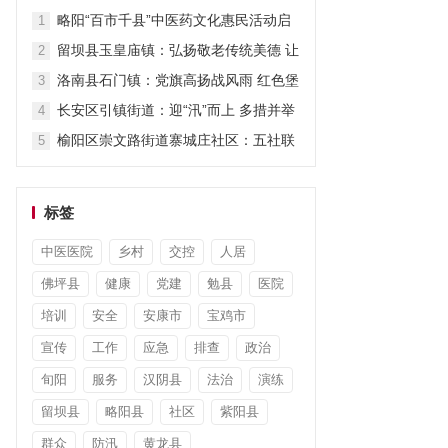
担当显作为
略阳“百市千县”中医药文化惠民活动启
1
动
留坝县玉皇庙镇：弘扬敬老传统美德 让
2
关爱“不打烊”
洛南县石门镇：党旗高扬战风雨 红色堡
3
垒护安澜
长安区引镇街道：迎“汛”而上 多措并举
4
筑牢防汛“安全堤”
榆阳区崇文路街道寨城庄社区：五社联
5
动暖童心 平安陪伴度暑假
标签
中医医院
乡村
交控
人居
佛坪县
健康
党建
勉县
医院
培训
安全
安康市
宝鸡市
宣传
工作
应急
排查
政治
旬阳
服务
汉阴县
法治
演练
留坝县
略阳县
社区
紫阳县
群众
防汛
黄龙县