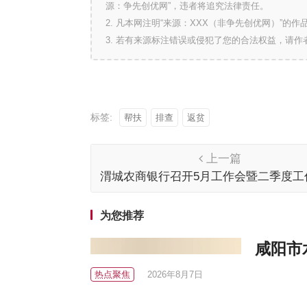
源：争先创优网”，违者将追究法律责任。
2. 凡本网注明“来源：XXX（非争先创优网）”
3. 若有来源标注错误或侵犯了您的合法权益，请
标签:
帮扶
排查
返贫
上一篇
渭城农商银行召开5月工作会暨二季度工
会
为您推荐
咸阳市
热点聚焦
2026年8月7日