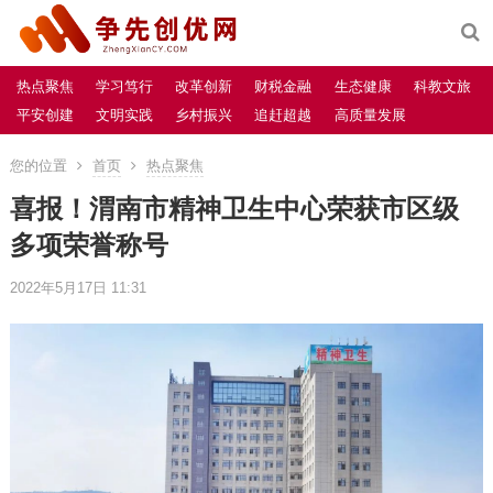
热点聚焦
学习笃行
改革创新
财税金融
生态健康
科教文旅
平安创建
文明实践
乡村振兴
追赶超越
高质量发展
您的位置
首页
热点聚焦
喜报！渭南市精神卫生中心荣获市区级
多项荣誉称号
2022年5月17日 11:31