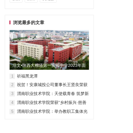
浏览最多的文章
培文•陕西大柳塔第一实验中学2023年面
向全国招聘教师启事
祈福黑龙潭
1
祝贺！安康城投公司董事长王贤良荣获
2
“安康市第三批有突出贡献专家”
渭南职业技术学院：天使载青春 筑梦新
3
征程
渭南职业技术学院荣获“乡村振兴·慈善
4
众筹”先进单位称号
渭南职业技术学院：举办教职工集体光
5
荣退休仪式