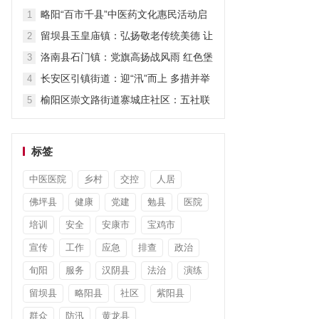
担当显作为
略阳“百市千县”中医药文化惠民活动启
1
动
留坝县玉皇庙镇：弘扬敬老传统美德 让
2
关爱“不打烊”
洛南县石门镇：党旗高扬战风雨 红色堡
3
垒护安澜
长安区引镇街道：迎“汛”而上 多措并举
4
筑牢防汛“安全堤”
榆阳区崇文路街道寨城庄社区：五社联
5
动暖童心 平安陪伴度暑假
标签
中医医院
乡村
交控
人居
佛坪县
健康
党建
勉县
医院
培训
安全
安康市
宝鸡市
宣传
工作
应急
排查
政治
旬阳
服务
汉阴县
法治
演练
留坝县
略阳县
社区
紫阳县
群众
防汛
黄龙县