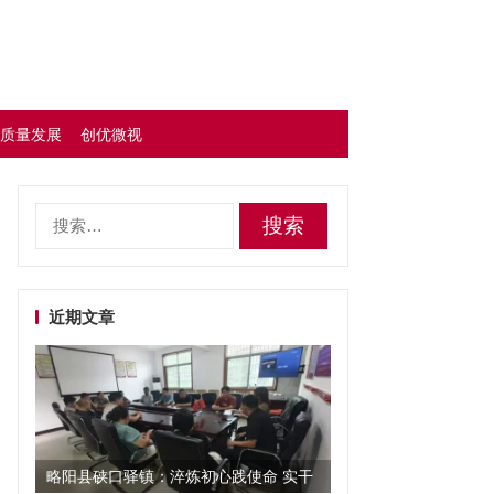
质量发展
创优微视
搜
索：
近期文章
略阳县硖口驿镇：淬炼初心践使命 实干