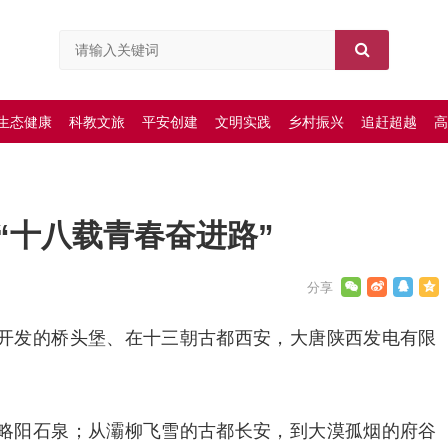
生态健康
科教文旅
平安创建
文明实践
乡村振兴
追赶超越
高
“十八载青春奋进路”
开发的桥头堡、在十三朝古都西安，大唐陕西发电有限
略阳石泉；从灞柳飞雪的古都长安，到大漠孤烟的府谷