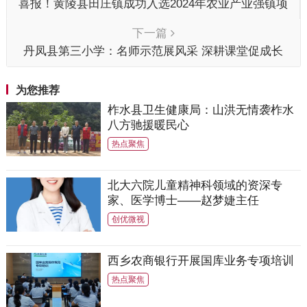
喜报！黄陵县田庄镇成功入选2024年农业产业强镇项
目拟立项名单
下一篇
丹凤县第三小学：名师示范展风采 深耕课堂促成长
为您推荐
柞水县卫生健康局：山洪无情袭柞水
八方驰援暖民心
热点聚焦
北大六院儿童精神科领域的资深专
家、医学博士——赵梦婕主任
创优微视
西乡农商银行开展国库业务专项培训
热点聚焦