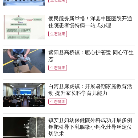
生态健康
便民服务新举措！洋县中医医院开通
住院患者慢特病一站式办理
生态健康
紫阳县高桥镇：暖心护苍鹭 同心守生
态
生态健康
白河县麻虎镇：开展暑期家庭教育活
动 提升家长科学育儿能力
生态健康
镇安县妇幼保健院外科成功开展多例
钼靶引导下乳腺微小钙化灶导丝定位
切除术