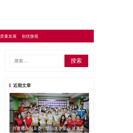
质量发展
创优微视
搜
索：
近期文章
共青团白河县委：防溺水护童心 送关爱