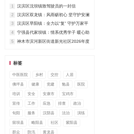
暖暑期
汉滨区沈坝镇致驾驶员的一封信
1
汉滨区双龙镇：风雨砺初心 坚守护安澜
2
汉滨区早阳镇：全力以“复” 守护万家平
3
安
宁强县代家坝镇：情系优秀学子 暖心助
4
力圆梦
神木市滨河新区街道新光社区2026年度
5
“小太阳故事汇”第七期开讲啦
标签
中医医院
乡村
交控
人居
佛坪县
健康
党建
勉县
医院
培训
安全
安康市
宝鸡市
宣传
工作
应急
排查
政治
旬阳
服务
汉阴县
法治
演练
留坝县
略阳县
社区
紫阳县
群众
防汛
黄龙县