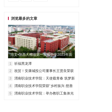
浏览最多的文章
培文•陕西大柳塔第一实验中学2023年面
向全国招聘教师启事
祈福黑龙潭
1
祝贺！安康城投公司董事长王贤良荣获
2
“安康市第三批有突出贡献专家”
渭南职业技术学院：天使载青春 筑梦新
3
征程
渭南职业技术学院荣获“乡村振兴·慈善
4
众筹”先进单位称号
渭南职业技术学院：举办教职工集体光
5
荣退休仪式