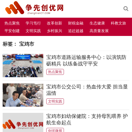
热点聚焦
学习笃行
改革创新
财税金融
生态健康
科教文旅
平安创建
文明实践
乡村振兴
追赶超越
高质量发展
标签：
宝鸡市
宝鸡市道路运输服务中心：以演筑防
砺精兵 以练备战守平安
热点聚焦
宝鸡市公交公司：热血传大爱 担当显
温情
文明实践
宝鸡市妇幼保健院：支持母乳喂养 护
航生命起点
创优微视