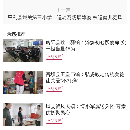
派出所民警为群众找回丢失手机获好评！
下一篇
平利县城关第三小学：运动赛场展雄姿 校运健儿竞风
采
为您推荐
略阳县硖口驿镇：淬炼初心践使命 实
干担当显作为
文明实践
留坝县玉皇庙镇：弘扬敬老传统美德
让关爱“不打烊”
文明实践
凤县留凤关镇：情系军属送关怀 尊崇
优抚聚民心
文明实践