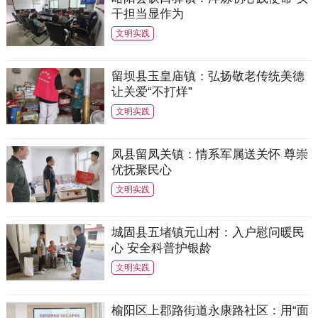
干担当显作为
文明实践
留坝县玉皇庙镇：弘扬敬老传统美德
让关爱“不打烊”
文明实践
凤县留凤关镇：情系军属送关怀 尊崇
优抚聚民心
文明实践
城固县五堵镇元山村：入户慰问暖民
心 安全科普护银龄
文明实践
榆阳区上郡路街道永康路社区：用“面