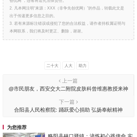
创优网”，违者将追究法律责任。
2. 凡本网注明“来源：XXX（非争先创优网）”的作品，转载此文是
出于传递更多信息之目的。
3. 若有来源标注错误或侵犯了您的合法权益，请作者持权属证明与
本网联系，我们将及时更正、删除，谢谢。
二十大
人大
助力
上一篇
@市民朋友，西安交大二附院皮肤科曾维惠教授来神
木市医院坐诊啦
下一篇
合阳县人民检察院: 踊跃爱心捐助 弘扬奉献精神
为您推荐
略阳县硖口驿镇：淬炼初心践使命 实