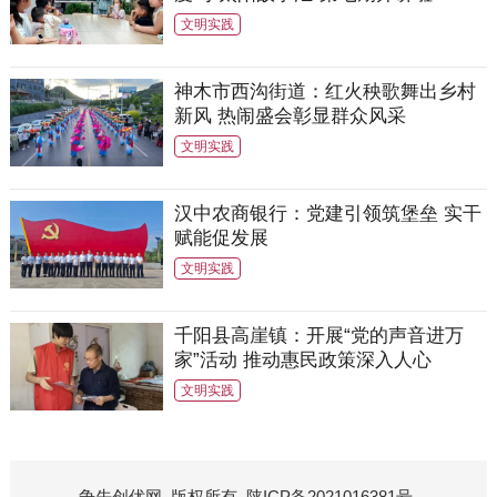
文明实践
神木市西沟街道：红火秧歌舞出乡村
新风 热闹盛会彰显群众风采
文明实践
汉中农商银行：党建引领筑堡垒 实干
赋能促发展
文明实践
千阳县高崖镇：开展“党的声音进万
家”活动 推动惠民政策深入人心
文明实践
争先创优网
版权所有
陕ICP备2021016381号