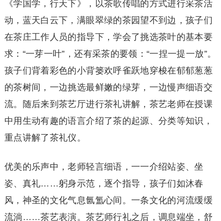
《学国学，行天下》，以茶歌传唱的方式进行采茶活
动，蓝天白云下，满眼翠绿的茶园望不到边，孩子们
在茶庄工作人员的指导下，学会了挑选茶叶的基本要
求：“一芽一叶”，还有采茶的要领：“一捏一提一放”。
孩子们背着彩色的小背篓欢呼雀跃地穿梭在郁郁葱葱
的茶树间，一边挑选最鲜嫩的绿芽，一边慢声细语交
流。随后来到茶艺厅进行茶礼讲解，茶艺老师在授课
中用生动有趣的语言介绍了茶的起源、分类等知识，
重点讲解了茶礼仪。
优美的乐声中，老师轻言细语，一一介绍站姿、坐
姿、真礼……躬身示范，逐个指导，孩子们如沐春
风，神圣的文化气息氤氲心间。一条文化的河流缓缓
流淌……茶艺表演。茶艺师行礼之后，调息端坐，舒