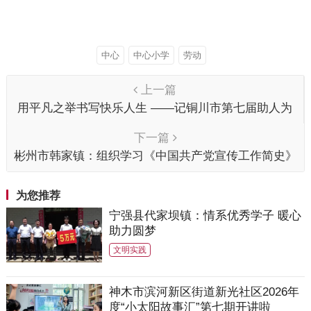
中心
中心小学
劳动
上一篇
用平凡之举书写快乐人生 ——记铜川市第七届助人为
乐道德模范候选人王小强
下一篇
彬州市韩家镇：组织学习《中国共产党宣传工作简史》
为您推荐
宁强县代家坝镇：情系优秀学子 暖心
助力圆梦
文明实践
神木市滨河新区街道新光社区2026年
度“小太阳故事汇”第七期开讲啦