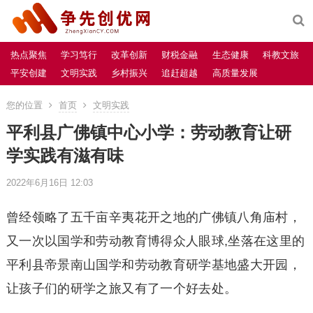
热点聚焦
学习笃行
改革创新
财税金融
生态健康
科教文旅
平安创建
文明实践
乡村振兴
追赶超越
高质量发展
您的位置
首页
文明实践
平利县广佛镇中心小学：劳动教育让研
学实践有滋有味
2022年6月16日 12:03
曾经领略了五千亩辛夷花开之地的广佛镇八角庙村，
又一次以国学和劳动教育博得众人眼球,坐落在这里的
平利县帝景南山国学和劳动教育研学基地盛大开园，
让孩子们的研学之旅又有了一个好去处。