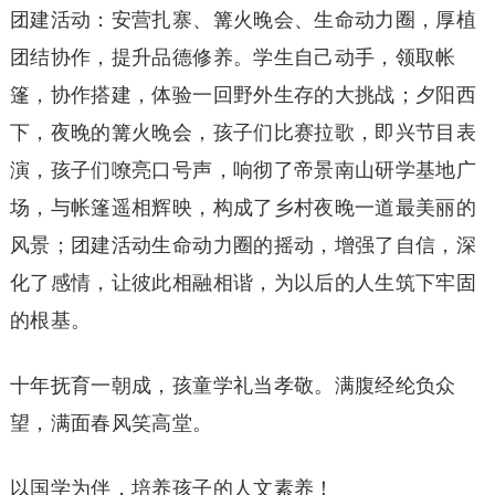
团建活动：安营扎寨、篝火晚会、生命动力圈，厚植
团结协作，提升品德修养。学生自己动手，领取帐
篷，协作搭建，体验一回野外生存的大挑战；夕阳西
下，夜晚的篝火晚会，孩子们比赛拉歌，即兴节目表
演，孩子们嘹亮口号声，响彻了帝景南山研学基地广
场，与帐篷遥相辉映，构成了乡村夜晚一道最美丽的
风景；团建活动生命动力圈的摇动，增强了自信，深
化了感情，让彼此相融相谐，为以后的人生筑下牢固
的根基。
十年抚育一朝成，孩童学礼当孝敬。满腹经纶负众
望，满面春风笑高堂。
以国学为伴，培养孩子的人文素养！