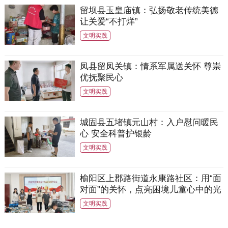
留坝县玉皇庙镇：弘扬敬老传统美德
让关爱“不打烊”
文明实践
凤县留凤关镇：情系军属送关怀 尊崇
优抚聚民心
文明实践
城固县五堵镇元山村：入户慰问暖民
心 安全科普护银龄
文明实践
榆阳区上郡路街道永康路社区：用“面
对面”的关怀，点亮困境儿童心中的光
文明实践