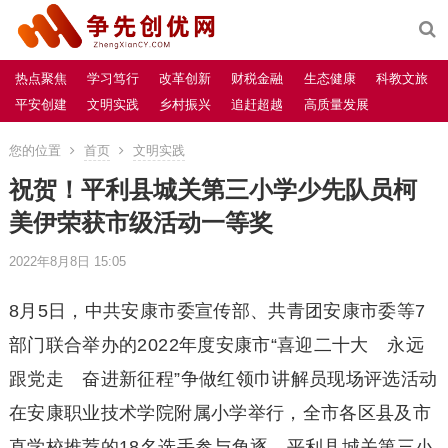
热点聚焦
学习笃行
改革创新
财税金融
生态健康
科教文旅
平安创建
文明实践
乡村振兴
追赶超越
高质量发展
您的位置
首页
文明实践
祝贺！平利县城关第三小学少先队员柯
美伊荣获市级活动一等奖
2022年8月8日 15:05
8月5日，中共安康市委宣传部、共青团安康市委等7
部门联合举办的2022年度安康市“喜迎二十大 永远
跟党走 奋进新征程”争做红领巾讲解员现场评选活动
在安康职业技术学院附属小学举行，全市各区县及市
直学校推荐的18名选手参与角逐，平利县城关第三小