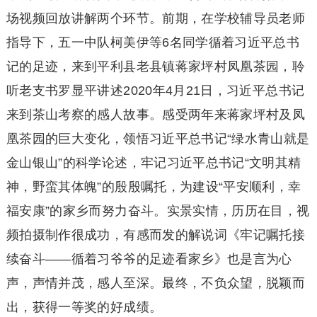
场视频回放讲解两个环节。前期，在学校辅导员老师
指导下，五一中队柯美伊等6名同学循着习近平总书
记的足迹，来到平利县老县镇蒋家坪村凤凰茶园，聆
听老支书罗显平讲述2020年4月21日，习近平总书记
来到茶山考察的感人故事。感受两年来蒋家坪村及凤
凰茶园的巨大变化，领悟习近平总书记“绿水青山就是
金山银山”的科学论述，牢记习近平总书记“文明其精
神，野蛮其体魄”的殷殷嘱托，为建设“平安顺利，幸
福安康”的家乡而努力奋斗。实景实情，历历在目，视
频拍摄制作很成功，有感而发的解说词《牢记嘱托接
续奋斗——循着习爷爷的足迹看家乡》也是言为心
声，声情并茂，感人至深。最终，不负众望，脱颖而
出，获得一等奖的好成绩。