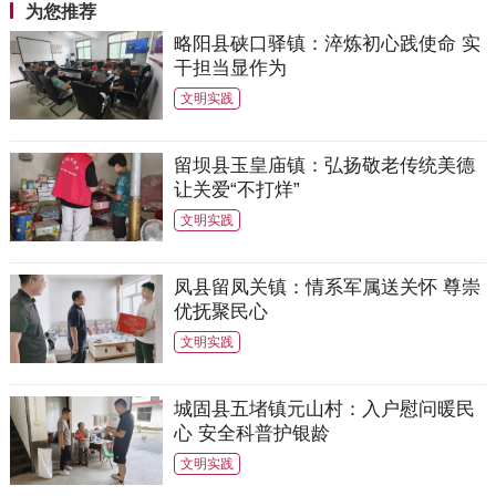
为您推荐
略阳县硖口驿镇：淬炼初心践使命 实
干担当显作为
文明实践
留坝县玉皇庙镇：弘扬敬老传统美德
让关爱“不打烊”
文明实践
凤县留凤关镇：情系军属送关怀 尊崇
优抚聚民心
文明实践
城固县五堵镇元山村：入户慰问暖民
心 安全科普护银龄
文明实践