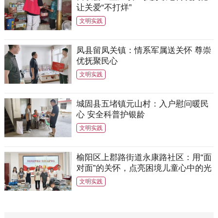
让关爱“不打烊”
文明实践
凤县留凤关镇：情系军属送关怀 尊崇
优抚聚民心
文明实践
城固县五堵镇元山村：入户慰问暖民
心 安全科普护银龄
文明实践
榆阳区上郡路街道永康路社区：用“面
对面”的关怀，点亮困境儿童心中的光
文明实践