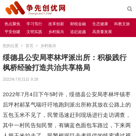
热点聚焦
学习笃行
改革创新
财税金融
生态健康
科教文旅
平安创建
文明实践
乡村振兴
追赶超越
高质量发展
您的位置
首页
乡村振兴
绥德县公安局枣林坪派出所：积极践行
枫桥经验打造共治共享格局
2022年7月21日 9:28
2022年7月4日下午5时许，绥德县公安局枣林坪镇枣
后坪村郝某气喘吁吁地跑到派出所称其放在公路上的
五包玉米不见了，民警迅速赶到现场进行走访调查，
其中一村民告知民警，有辆蓝色面包车路过，下来两
人把玉米抬走了，民警根据目击者提供的线索通过视