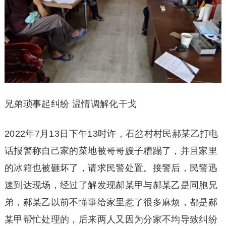
兄弟琐事起纠纷 温情调解化干戈
2022年7月13日下午13时许，石岔村村民郝某乙打电
话报警称自己家的菜地被哥哥嫂子糟蹋了，并且家里
的冰箱也被砸坏了，请求民警处置。接警后，民警迅
速到达现场，经过了解发现郝某甲与郝某乙是同胞兄
弟，郝某乙以前不懂事给家里惹了很多麻烦，都是郝
某甲帮忙处理的，后来两人又因为分家不均导致纠纷