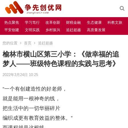
热点聚焦
学习笃行
改革创新
财税金融
生态健康
科教文旅
平安创建
文明实践
乡村振兴
追赶超越
高质量发展
您的位置
首页
追赶超越
榆林市横山区第三小学：《做幸福的追
梦人——班级特色课程的实践与思考》
2022年3月24日 10:25
“一个有创建造性的好老师，
就是能用一根神奇的线，
把生活中的一切华丽碎片
编织成更有教育效益的整体。”
而课程就是这根线。