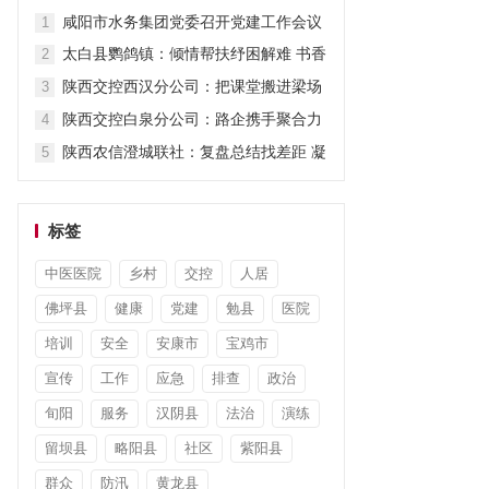
当
咸阳市水务集团党委召开党建工作会议
1
太白县鹦鸽镇：倾情帮扶纾困解难 书香
2
暖心筑梦前行
陕西交控西汉分公司：把课堂搬进梁场
3
赋能精细化管养
陕西交控白泉分公司：路企携手聚合力
4
流量赋能促增收
陕西农信澄城联社：复盘总结找差距 凝
5
心聚力促提升
标签
中医医院
乡村
交控
人居
佛坪县
健康
党建
勉县
医院
培训
安全
安康市
宝鸡市
宣传
工作
应急
排查
政治
旬阳
服务
汉阴县
法治
演练
留坝县
略阳县
社区
紫阳县
群众
防汛
黄龙县