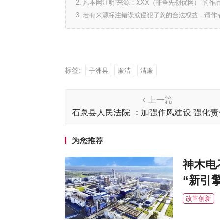
2. 凡本网注明“来源：XXX（非争先创优网）”
3. 若有来源标注错误或侵犯了您的合法权益，请
标签:
子洲县
廉洁
清廉
上一篇
石泉县人民法院 ：加强作风建设 强化
为您推荐
神木电
“新引擎
改革创新