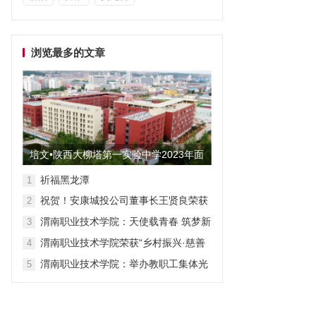
浏览最多的文章
培文•陕西大柳塔第一实验中学2023年面
向全国招聘教师启事
祈福黑龙潭
1
祝贺！安康城投公司董事长王贤良荣获
2
“安康市第三批有突出贡献专家”
渭南职业技术学院：天使载青春 筑梦新
3
征程
渭南职业技术学院荣获“乡村振兴·慈善
4
众筹”先进单位称号
渭南职业技术学院：举办教职工集体光
5
荣退休仪式