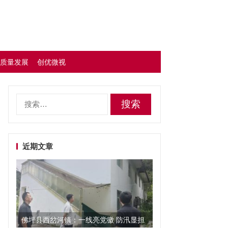
质量发展
创优微视
搜
索：
近期文章
佛坪县西岔河镇：一线亮党徽 防汛显担