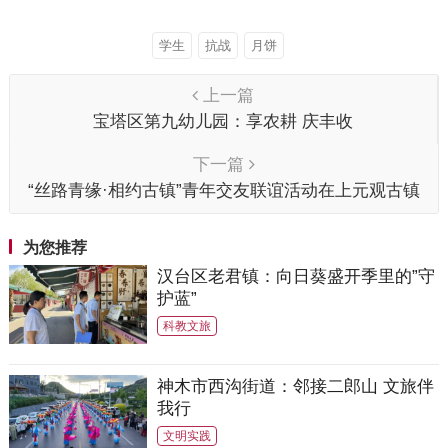
学生
抗战
月饼
上一篇
宝塔区第九幼儿园：享农耕 庆丰收
下一篇
“丝路青缘·相约古镇”青年交友联谊活动在上元观古镇
甜蜜落幕！
为您推荐
汉台区老君镇：向日葵盛开季里的”守
护蓝”
科教文旅
神木市西沟街道：邻接二郎山 文旅伴
我行
文明实践