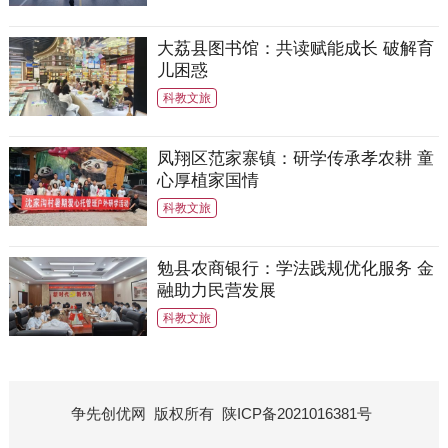
大荔县图书馆：共读赋能成长 破解育
儿困惑
科教文旅
凤翔区范家寨镇：研学传承孝农耕 童
心厚植家国情
科教文旅
勉县农商银行：学法践规优化服务 金
融助力民营发展
科教文旅
争先创优网
版权所有
陕ICP备2021016381号