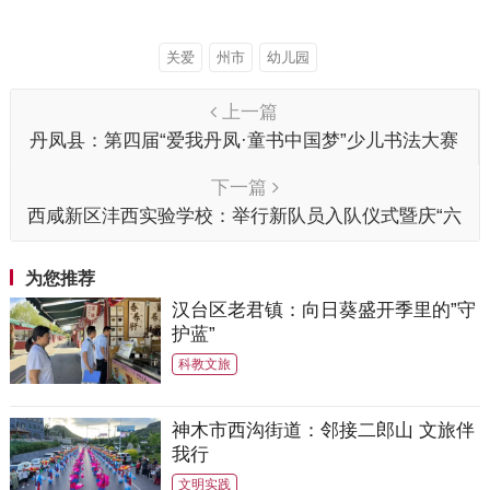
关爱
州市
幼儿园
上一篇
丹凤县：第四届“爱我丹凤·童书中国梦”少儿书法大赛
成功举办
下一篇
西咸新区沣西实验学校：举行新队员入队仪式暨庆“六
一”游艺活动
为您推荐
汉台区老君镇：向日葵盛开季里的”守
护蓝”
科教文旅
神木市西沟街道：邻接二郎山 文旅伴
我行
文明实践