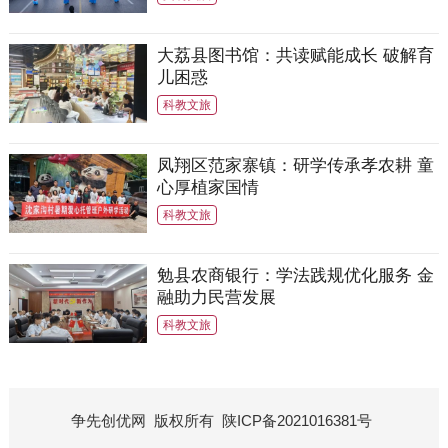
大荔县图书馆：共读赋能成长 破解育
儿困惑
科教文旅
凤翔区范家寨镇：研学传承孝农耕 童
心厚植家国情
科教文旅
勉县农商银行：学法践规优化服务 金
融助力民营发展
科教文旅
争先创优网
版权所有
陕ICP备2021016381号