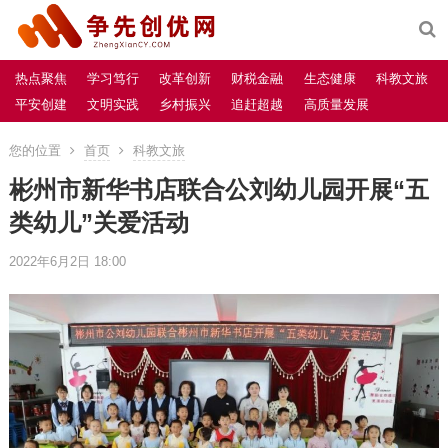
热点聚焦
学习笃行
改革创新
财税金融
生态健康
科教文旅
平安创建
文明实践
乡村振兴
追赶超越
高质量发展
您的位置
首页
科教文旅
彬州市新华书店联合公刘幼儿园开展“五
类幼儿”关爱活动
2022年6月2日 18:00