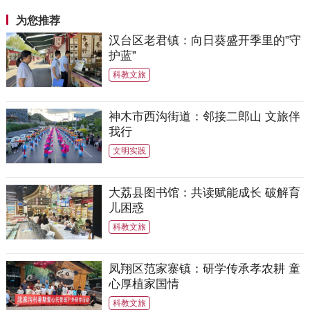
为您推荐
汉台区老君镇：向日葵盛开季里的”守
护蓝”
科教文旅
神木市西沟街道：邻接二郎山 文旅伴
我行
文明实践
大荔县图书馆：共读赋能成长 破解育
儿困惑
科教文旅
凤翔区范家寨镇：研学传承孝农耕 童
心厚植家国情
科教文旅