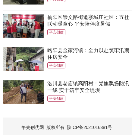
榆阳区崇文路街道寨城庄社区：五社
联动暖童心 平安陪伴度暑假
平安创建
略阳县金家河镇：全力以赴筑牢汛期
住房安全
平安创建
洛川县老庙镇高阳村：党旗飘扬防汛
一线 实干筑牢安全堤坝
平安创建
争先创优网
版权所有
陕ICP备2021016381号