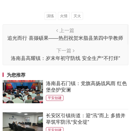
演练
火情
灭火
上一篇
追光而行 喜撷硕果——热烈祝贺米脂县第四中学教师
喜获佳绩
下一篇
洛南县高耀镇：岁末年初守防线 安全生产“不打烊”
为您推荐
洛南县石门镇：党旗高扬战风雨 红色
堡垒护安澜
平安创建
长安区引镇街道：迎“汛”而上 多措并
举筑牢防汛“安全堤”
平安创建