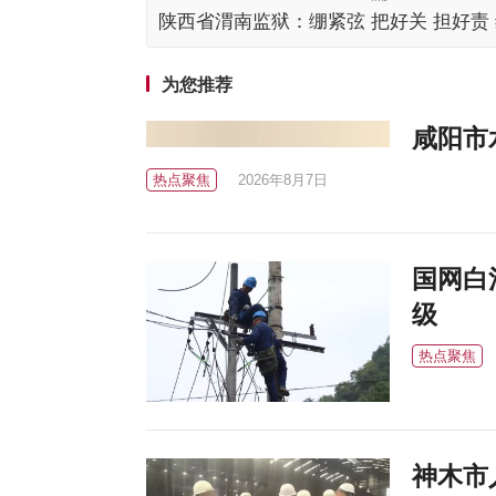
陕西省渭南监狱：绷紧弦 把好关 担好责
狱持续安全稳定
为您推荐
咸阳市
热点聚焦
2026年8月7日
国网白
级
热点聚焦
神木市