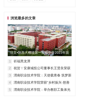
浏览最多的文章
培文•陕西大柳塔第一实验中学2023年面
向全国招聘教师启事
祈福黑龙潭
1
祝贺！安康城投公司董事长王贤良荣获
2
“安康市第三批有突出贡献专家”
渭南职业技术学院：天使载青春 筑梦新
3
征程
渭南职业技术学院荣获“乡村振兴·慈善
4
众筹”先进单位称号
渭南职业技术学院：举办教职工集体光
5
荣退休仪式