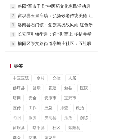
担当显作为
略阳“百市千县”中医药文化惠民活动启
1
动
留坝县玉皇庙镇：弘扬敬老传统美德 让
2
关爱“不打烊”
洛南县石门镇：党旗高扬战风雨 红色堡
3
垒护安澜
长安区引镇街道：迎“汛”而上 多措并举
4
筑牢防汛“安全堤”
榆阳区崇文路街道寨城庄社区：五社联
5
动暖童心 平安陪伴度暑假
标签
中医医院
乡村
交控
人居
佛坪县
健康
党建
勉县
医院
培训
安全
安康市
宝鸡市
宣传
工作
应急
排查
政治
旬阳
服务
汉阴县
法治
演练
留坝县
略阳县
社区
紫阳县
群众
防汛
黄龙县