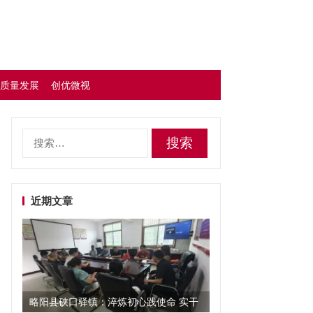
质量发展
创优微视
搜
索：
近期文章
略阳县硖口驿镇：淬炼初心践使命 实干