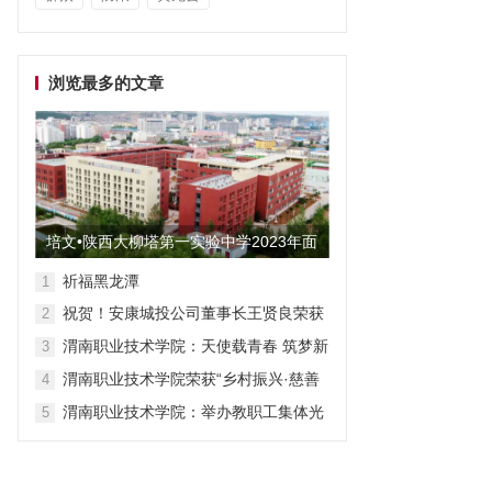
浏览最多的文章
培文•陕西大柳塔第一实验中学2023年面
向全国招聘教师启事
祈福黑龙潭
1
祝贺！安康城投公司董事长王贤良荣获
2
“安康市第三批有突出贡献专家”
渭南职业技术学院：天使载青春 筑梦新
3
征程
渭南职业技术学院荣获“乡村振兴·慈善
4
众筹”先进单位称号
渭南职业技术学院：举办教职工集体光
5
荣退休仪式