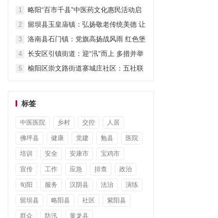
担当显作为
略阳“百市千县”中医药文化惠民活动启
1
动
留坝县玉皇庙镇：弘扬敬老传统美德 让
2
关爱“不打烊”
洛南县石门镇：党旗高扬战风雨 红色堡
3
垒护安澜
长安区引镇街道：迎“汛”而上 多措并举
4
筑牢防汛“安全堤”
榆阳区崇文路街道寨城庄社区：五社联
5
动暖童心 平安陪伴度暑假
标签
中医医院
乡村
交控
人居
佛坪县
健康
党建
勉县
医院
培训
安全
安康市
宝鸡市
宣传
工作
应急
排查
政治
旬阳
服务
汉阴县
法治
演练
留坝县
略阳县
社区
紫阳县
群众
防汛
黄龙县