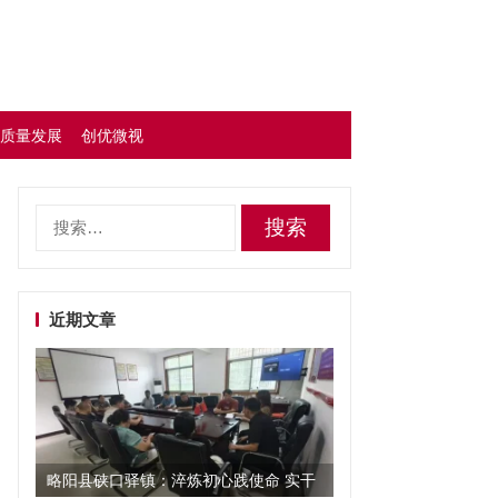
质量发展
创优微视
搜
索：
近期文章
略阳县硖口驿镇：淬炼初心践使命 实干