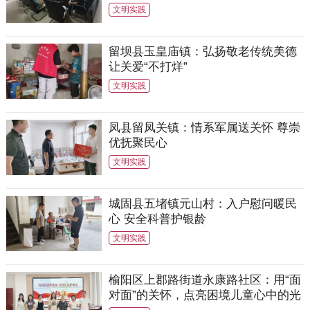
文明实践
留坝县玉皇庙镇：弘扬敬老传统美德
让关爱“不打烊”
文明实践
凤县留凤关镇：情系军属送关怀 尊崇
优抚聚民心
文明实践
城固县五堵镇元山村：入户慰问暖民
心 安全科普护银龄
文明实践
榆阳区上郡路街道永康路社区：用“面
对面”的关怀，点亮困境儿童心中的光