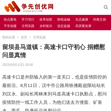
热点聚焦
学习笃行
改革创新
财税金融
生态健康
科教文旅
平安创建
文明实践
乡村振兴
追赶超越
高质量发展
您的位置
首页
文明实践
留坝县马道镇：高速卡口守初心 捐赠慰
问显真情
2022年8月12日 18:40
高速卡口是外防输入的第一道关口，也是疫情防控的
最前沿。8月11日，汉中市公路局铁佛殿超限站站长
刘汉永、副站长周林来到马道高速卡口执勤点，慰问
疫情防控一线工作人员，为他们送去方便面、矿泉
水、西瓜、防暑药品等慰问品。