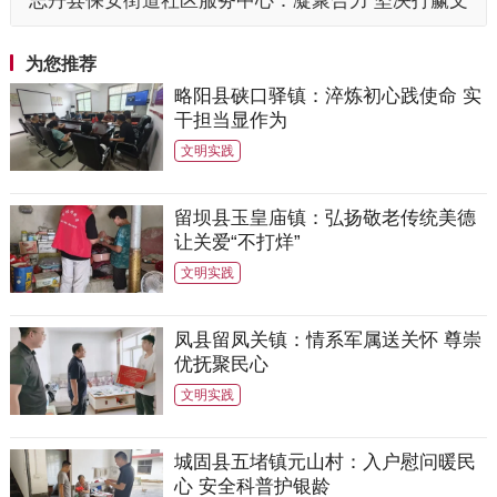
志丹县保安街道社区服务中心：凝聚合力 坚决打赢文
明创建攻坚战
为您推荐
略阳县硖口驿镇：淬炼初心践使命 实
干担当显作为
文明实践
留坝县玉皇庙镇：弘扬敬老传统美德
让关爱“不打烊”
文明实践
凤县留凤关镇：情系军属送关怀 尊崇
优抚聚民心
文明实践
城固县五堵镇元山村：入户慰问暖民
心 安全科普护银龄