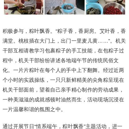
积极参与，粽叶飘香。“粽子香，香厨房。艾叶香，香
满堂。桃枝插在大门上，出门一里麦儿黄……”。机关
干部互相请教学习包裹粽子的手工技能，在包粽子过
程中，机关干部纷纷讲述各地端午节的传统民俗文
化。一片片粽叶在每个人的手中上下翻舞。经过近两
个小时的实践操练，一只只新鲜精美的尖角粽呈现在
机关干部面前，望着自己亲手精心制作的劳动成果，
一种美滋滋的成就感顿时油然而生，活动现场沉浸在
一片温馨和谐的氛围之中。
通过开展节日“情系端午，粽叶飘香”主题活动，进一