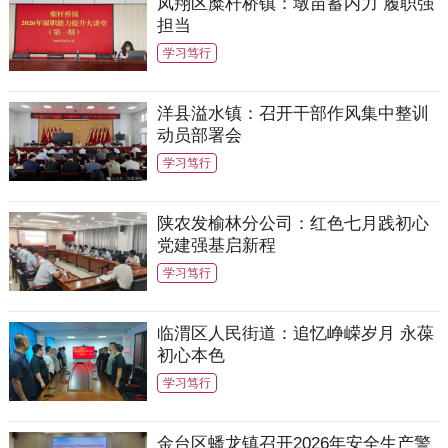
凤翔区糜杆桥镇：墩苗蓄内力 履职强
担当
学习笃行
洋县溢水镇：召开干部作风集中整训
动员部署会
学习笃行
陕农发榆林分公司：红色七月践初心
党建强基启新程
学习笃行
临渭区人民街道：追忆峥嵘岁月 永葆
初心本色
学习笃行
金台区蟠龙镇召开2026年安全生产警