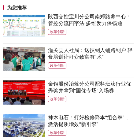
为您推荐
陕西交控宝川分公司南郑路养中心：
管控分流四字法 多维发力保畅通
改革创新
潼关县人社局：送技到人铺路到户 轻
食培训让群众致富有“术”
改革创新
金钼股份冶炼分公司配料班获行业优
秀奖并拿到“国优专场”入场券
改革创新
神木电石：打好检修降本“组合拳”，
激活提质增效“新引擎”
改革创新