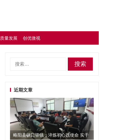
质量发展
创优微视
搜
索：
近期文章
略阳县硖口驿镇：淬炼初心践使命 实干