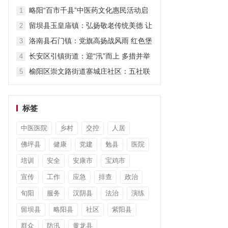
担当显作为
略阳“百市千县”中医药文化惠民活动启
1
动
留坝县玉皇庙镇：弘扬敬老传统美德 让
2
关爱“不打烊”
洛南县石门镇：党旗高扬战风雨 红色堡
3
垒护安澜
长安区引镇街道：迎“汛”而上 多措并举
4
筑牢防汛“安全堤”
榆阳区崇文路街道寨城庄社区：五社联
5
动暖童心 平安陪伴度暑假
标签
中医医院
乡村
交控
人居
佛坪县
健康
党建
勉县
医院
培训
安全
安康市
宝鸡市
宣传
工作
应急
排查
政治
旬阳
服务
汉阴县
法治
演练
留坝县
略阳县
社区
紫阳县
群众
防汛
黄龙县