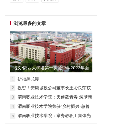
浏览最多的文章
培文•陕西大柳塔第一实验中学2023年面
向全国招聘教师启事
祈福黑龙潭
1
祝贺！安康城投公司董事长王贤良荣获
2
“安康市第三批有突出贡献专家”
渭南职业技术学院：天使载青春 筑梦新
3
征程
渭南职业技术学院荣获“乡村振兴·慈善
4
众筹”先进单位称号
渭南职业技术学院：举办教职工集体光
5
荣退休仪式