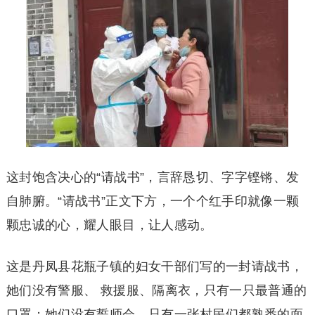
这封饱含决心的“请战书”，言辞恳切、字字铿锵、发
自肺腑。“请战书”正文下方，一个个红手印就像一颗
颗忠诚的心，耀人眼目，让人感动。
这是丹凤县花瓶子镇的妇女干部们写的一封请战书，
她们没有警服、 救援服、隔离衣，只有一只最普通的
口罩；她们没有誓师会，只有一张村民们都熟悉的面