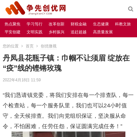
热点聚焦
学习笃行
改革创新
财税金融
生态健康
科教文旅
平安创建
文明实践
乡村振兴
追赶超越
高质量发展
您的位置
首页
创优微视
丹凤县花瓶子镇：巾帼不让须眉 绽放在
“疫”线的铿锵玫瑰
2022年4月18日 11:59
“我们恳请镇党委，将我们安排在每一个排查队，每一
个检查站，每一个服务队里，我们也可以24小时值
守，全天候排查。我们向党组织保证，坚决服从命
令，不怕困难，任劳任怨，保证圆满完成任务！”