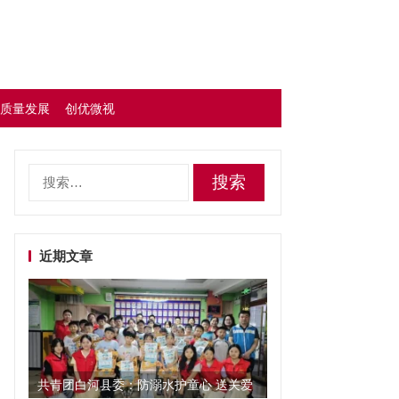
质量发展
创优微视
搜
索：
近期文章
共青团白河县委：防溺水护童心 送关爱