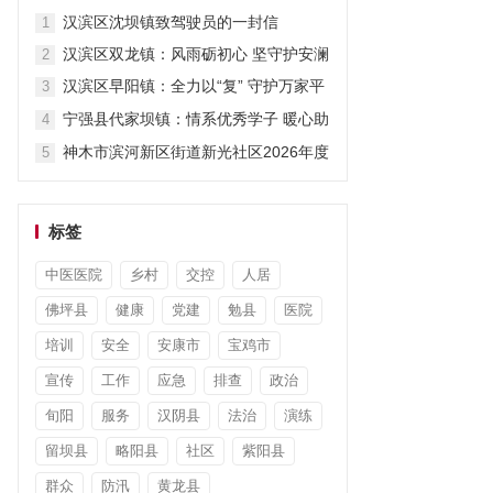
暖暑期
汉滨区沈坝镇致驾驶员的一封信
1
汉滨区双龙镇：风雨砺初心 坚守护安澜
2
汉滨区早阳镇：全力以“复” 守护万家平
3
安
宁强县代家坝镇：情系优秀学子 暖心助
4
力圆梦
神木市滨河新区街道新光社区2026年度
5
“小太阳故事汇”第七期开讲啦
标签
中医医院
乡村
交控
人居
佛坪县
健康
党建
勉县
医院
培训
安全
安康市
宝鸡市
宣传
工作
应急
排查
政治
旬阳
服务
汉阴县
法治
演练
留坝县
略阳县
社区
紫阳县
群众
防汛
黄龙县