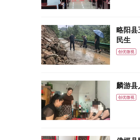
略阳县
民生
创优微视
麟游县
创优微视