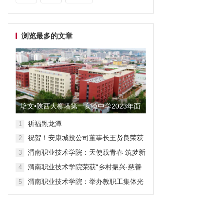
浏览最多的文章
培文•陕西大柳塔第一实验中学2023年面
向全国招聘教师启事
祈福黑龙潭
1
祝贺！安康城投公司董事长王贤良荣获
2
“安康市第三批有突出贡献专家”
渭南职业技术学院：天使载青春 筑梦新
3
征程
渭南职业技术学院荣获“乡村振兴·慈善
4
众筹”先进单位称号
渭南职业技术学院：举办教职工集体光
5
荣退休仪式